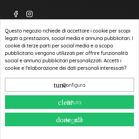
Questo negozio richiede di accettare i cookie per scopi
legati a prestazioni, social media e annunci pubblicitari. I
Spedizioni
cookie di terze parti per social media e a scopo
Privacy Policy
pubblicitario vengono utilizzati per offrire funzionalità
social e annunci pubblicitari personalizzati. Accetti i
Termini e condizioni d'uso
cookie e l'elaborazione dei dati personali interessati?
NOOVA ITALIA Srl
tune
Configura
Corso Sempione 240
21052 Busto Arsizio [VA]
clear
Rifiuta
P. IVA 03961500125
TEL +39 351 625 2162
done_all
Accetta
info@noovaitaliab2b.it
Copyright 2025 © Noova Italia.