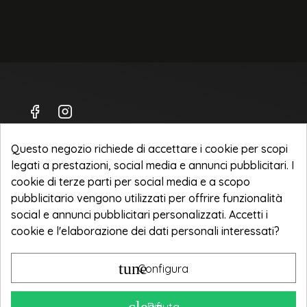
Questo negozio richiede di accettare i cookie per scopi
legati a prestazioni, social media e annunci pubblicitari. I
Spedizioni
cookie di terze parti per social media e a scopo
Privacy Policy
pubblicitario vengono utilizzati per offrire funzionalità
social e annunci pubblicitari personalizzati. Accetti i
Termini e condizioni d'uso
cookie e l'elaborazione dei dati personali interessati?
NOOVA ITALIA Srl
tune
Configura
Corso Sempione 240
21052 Busto Arsizio [VA]