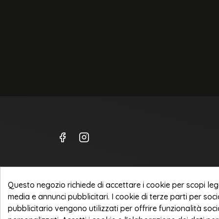
NOOVA ITALIA Srl
Questo negozio richiede di accettare i cookie per scopi lega
Corso Sempione 240
media e annunci pubblicitari. I cookie di terze parti per so
21052 Busto Arsizio [VA]
pubblicitario vengono utilizzati per offrire funzionalità soci
P. IVA 03961500125