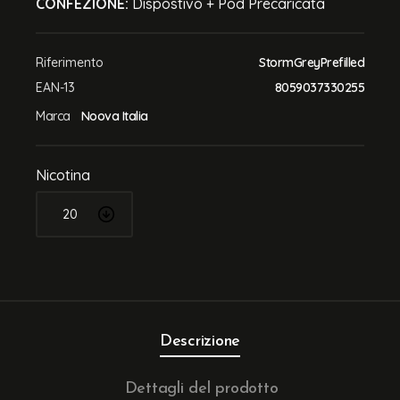
CONFEZIONE:
Dispostivo + Pod Precaricata
Riferimento
StormGreyPrefilled
EAN-13
8059037330255
Marca
Noova Italia
Nicotina
Descrizione
Dettagli del prodotto